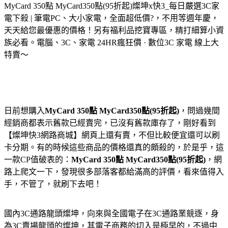
MyCard 350點 MyCard350點(95折起)
燦坤x快3_每日嚴選3C家
電下殺 | 筆電PC、大小家電，全面超低價?，不用等週年慶，
天天給您最優惠的價格！另有福利品挖寶專區，精打細算小資
族必看。電腦、3C、家電 24HR瘋狂價 · 數位3C 家電 線上大
特賣～
日前想購入
MyCard 350點 MyCard350點(95折起)
，問過幾間
經銷商都表示舊款已經賣完，已沒有舊款庫存了，剛好看到
【燦坤快3網路商城】網頁上還有賣，不但比較便宜還可以刷
卡分期。有的時候這些商品的價格還真的頗殺的，於是乎，這
一款CP值破表的：
MyCard 350點 MyCard350點(95折起)
，網
路上爬文一下，發現很多部落客都給滿高的評價，看來值得入
手，不管了，就刷下去吧！
國內3C通路龍頭燦坤，向來與全國電子在3C通路業競逐，身
為3C賣場龍頭的燦坤，其電子商務的切入是極早的，不過中