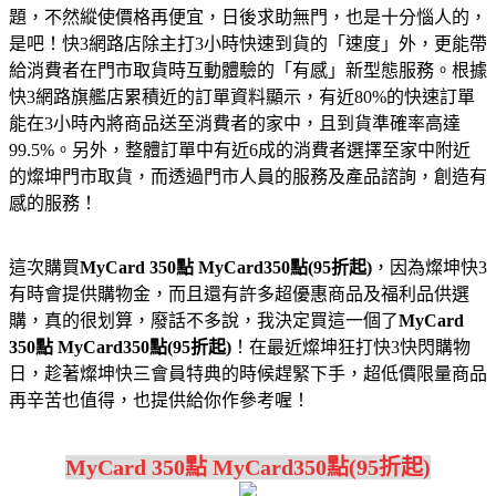
題，不然縱使價格再便宜，日後求助無門，也是十分惱人的，
是吧！快3網路店除主打3小時快速到貨的「速度」外，更能帶
給消費者在門市取貨時互動體驗的「有感」新型態服務。根據
快3網路旗艦店累積近的訂單資料顯示，有近80%的快速訂單
能在3小時內將商品送至消費者的家中，且到貨準確率高達
99.5%。另外，整體訂單中有近6成的消費者選擇至家中附近
的燦坤門市取貨，而透過門市人員的服務及產品諮詢，創造有
感的服務！
這次購買
MyCard 350點 MyCard350點(95折起)
，因為燦坤快3
有時會提供購物金，而且還有許多超優惠商品及福利品供選
購，真的很划算，廢話不多說，我決定買這一個了
MyCard
350點 MyCard350點(95折起)
！在最近燦坤狂打快3快閃購物
日，趁著燦坤快三會員特典的時候趕緊下手，超低價限量商品
再辛苦也值得，也提供給你作參考喔！
MyCard 350點 MyCard350點(95折起)