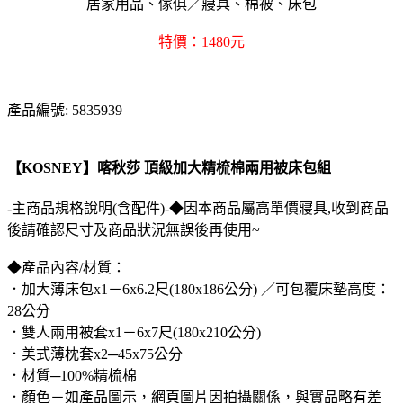
居家用品、傢俱／寢具、棉被、床包
特價：1480元
產品編號: 5835939
【KOSNEY】喀秋莎 頂級加大精梳棉兩用被床包組
-主商品規格說明(含配件)-◆因本商品屬高單價寢具,收到商品
後請確認尺寸及商品狀況無誤後再使用~
◆產品內容/材質：
．加大薄床包x1－6x6.2尺(180x186公分) ／可包覆床墊高度：
28公分
．雙人兩用被套x1－6x7尺(180x210公分)
．美式薄枕套x2─45x75公分
．材質─100%精梳棉
．顏色－如產品圖示，網頁圖片因拍攝關係，與實品略有差