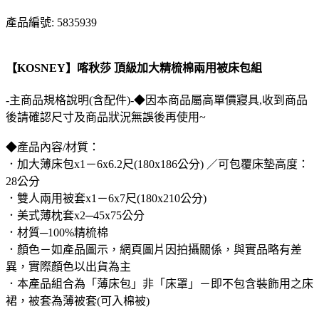
產品編號: 5835939
【KOSNEY】喀秋莎 頂級加大精梳棉兩用被床包組
-主商品規格說明(含配件)-◆因本商品屬高單價寢具,收到商品
後請確認尺寸及商品狀況無誤後再使用~
◆產品內容/材質：
．加大薄床包x1－6x6.2尺(180x186公分) ／可包覆床墊高度：
28公分
．雙人兩用被套x1－6x7尺(180x210公分)
．美式薄枕套x2─45x75公分
．材質─100%精梳棉
．顏色－如產品圖示，網頁圖片因拍攝關係，與實品略有差
異，實際顏色以出貨為主
．本產品組合為「薄床包」非「床罩」－即不包含裝飾用之床
裙，被套為薄被套(可入棉被)