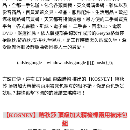
品，全都一手包辦。
包含各類書籍、英文書購書網、雜誌以及
影音商品，百貨涵蓋文具、禮品、服飾配件、生活用品。歡迎
您來網路書店買書，天天都有特價優惠。
最方便的二手書買賣
平台，各式書籍、雜誌、電子書、 二手書、音樂CD、電影
DVD，嚴選推薦。
依人體腿部曲線製作成形的GreySa格蕾莎
抬腿枕/背靠枕/支撐枕/半臥枕，是工作時間需久站或久坐，深
受腿部浮腫及靜脈曲張困擾人士的最愛。
(adsbygoogle = window.adsbygoogle || []).push({});
言歸正傳，這次 ET Mall 東森購物 推出的【KOSNEY】喀秋
莎 頂級加大精梳棉兩用被床包組真的很不錯，你是否也想試
試呢？趕快點擊下圖的的連結去瞧瞧吧！
【KOSNEY】喀秋莎 頂級加大精梳棉兩用被床包
組