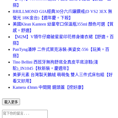
搭】
BRILLMOND GIA經典30分六爪鑲鑽戒(D VS2 3EX 無
螢光 18K金台)【週年慶。下殺】
美國Klean Kanteen 幼童窄口保溫瓶355ml 顏色可選【質
感。舒適】
【M2M】V領牛仔磨破星星印花修身連衣裙【舒適。百
搭】
PanTyng潘婷 二件式萊克泳裝-美姿女-556【玩美。百
搭】
Tino Bellini 西班牙無拘舒底全真皮平底涼鞋(淺
駝)_IN1045【秋新裝。慶週年】
美夢元素 台灣製天鵝絨 萌萌兔 雙人三件式床包組【好
看又好用】
Kamera 43mm 中間開 鏡頭蓋【挖好康】
載入更多