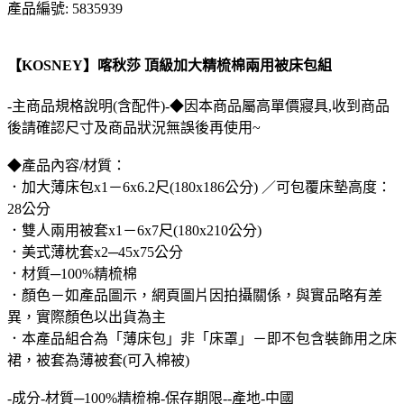
產品編號: 5835939
【KOSNEY】喀秋莎 頂級加大精梳棉兩用被床包組
-主商品規格說明(含配件)-◆因本商品屬高單價寢具,收到商品
後請確認尺寸及商品狀況無誤後再使用~
◆產品內容/材質：
．加大薄床包x1－6x6.2尺(180x186公分) ／可包覆床墊高度：
28公分
．雙人兩用被套x1－6x7尺(180x210公分)
．美式薄枕套x2─45x75公分
．材質─100%精梳棉
．顏色－如產品圖示，網頁圖片因拍攝關係，與實品略有差
異，實際顏色以出貨為主
．本產品組合為「薄床包」非「床罩」－即不包含裝飾用之床
裙，被套為薄被套(可入棉被)
-成分-材質─100%精梳棉-保存期限--產地-中國