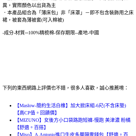
異，實際顏色以出貨為主
．本產品組合為「薄床包」非「床罩」－即不包含裝飾用之床
裙，被套為薄被套(可入棉被)
-成分-材質─100%精梳棉-保存期限--產地-中國
下列的東西網路上評價也不錯，很多人喜歡，誠心推薦唷：
【Maslow-簡約生活白橡】加大掀床組-6尺(不含床墊)
【高CP值。回饋價】
【MIZUNO】女後方小口袋路跑短褲-慢跑 美津濃 粉橘
【舒適。百搭】
【Miyo】A.Antonio進口牛皮多層隔零錢包【舒適。百