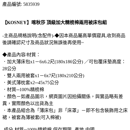
產品編號: 5835939
【KOSNEY】喀秋莎 頂級加大精梳棉兩用被床包組
-主商品規格說明(含配件)-◆因本商品屬高單價寢具,收到商品
後請確認尺寸及商品狀況無誤後再使用~
◆產品內容/材質：
．加大薄床包x1－6x6.2尺(180x186公分) ／可包覆床墊高度：
28公分
．雙人兩用被套x1－6x7尺(180x210公分)
．美式薄枕套x2─45x75公分
．材質─100%精梳棉
．顏色－如產品圖示，網頁圖片因拍攝關係，與實品略有差
異，實際顏色以出貨為主
．本產品組合為「薄床包」非「床罩」－即不包含裝飾用之床
裙，被套為薄被套(可入棉被)
-成分-材質─100%精梳棉-保存期限--產地-中國