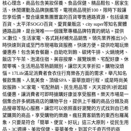
核心理念，商品包含美妝保養、食品保健、精品鞋包、居家生
活、休閒運動及品牌旗艦等，電視商品現折100，限時下殺讓
您享低價。
整合遠東集團豐富的百貨零售通路資源，包括遠東
百貨、太平洋SOGO百貨、愛買量販店、city super等知名實體
通路品牌，是台灣唯一一個匯聚專櫃品牌特賣的網站。
提供
3C數位、生活家電、各式耗材補充品銷售。領先業界推出3小
時快速到貨或至門市現場取貨服務，快速方便。
提供吃喝玩樂
優惠券！包含美食餐廳、自助吃到飽、碳烤牛排、火鍋燒烤、
飯店下午茶、泡湯住宿、美容按摩、展覽娛樂、宅配好康、休
閒零嘴、生活用品等熱銷類別，讓您天天享折扣，購物沒煩
惱。
17Life滿足消費者食衣住行育樂各方面的需求，舉凡知名
餐飲集團、人氣美食、頂級SPA、豪華旅遊行程，或是時尚美
妝服飾、3C家電、宅配熱銷、民生用品等，天天提供3折起超
低優惠，讓消費者可即時搶購好康並享受服務。
樂天市場是一
個集合許多網路商店的購物平台，提供上千種的商品分類及商
品搜尋等貼心服務，讓您可以依照喜好瀏覽的方式找到自已希
望購買的商品，享受購物的樂趣。
瘋狂賣客銷售的東西包羅萬
象，只要是符合「簡單、便宜、好玩」這三大原則，從民生用
品、3C週邊、美妝保健、豪華美食，到其它千奇百怪的商